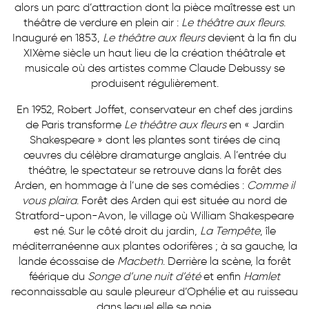
alors un parc d’attraction dont la pièce maîtresse est un
théâtre de verdure en plein air :
Le théâtre aux fleurs
.
Inauguré en 1853,
Le théâtre aux fleurs
devient à la fin du
XIXème siècle un haut lieu de la création théâtrale et
musicale où des artistes comme Claude Debussy se
produisent régulièrement.
En 1952, Robert Joffet, conservateur en chef des jardins
de Paris transforme
Le théâtre aux fleurs
en « Jardin
Shakespeare » dont les plantes sont tirées de cinq
œuvres du célèbre dramaturge anglais. A l’entrée du
théâtre, le spectateur se retrouve dans la forêt des
Arden, en hommage à l’une de ses comédies :
Comme il
vous plaira
. Forêt des Arden qui est située au nord de
Stratford-upon-Avon, le village où William Shakespeare
est né. Sur le côté droit du jardin,
La Tempête
, île
méditerranéenne aux plantes odorifères ; à sa gauche, la
lande écossaise de
Macbeth
. Derrière la scène, la forêt
féérique du
Songe d’une nuit d’été
et enfin
Hamlet
reconnaissable au saule pleureur d’Ophélie et au ruisseau
dans lequel elle se noie.