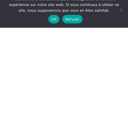
expérience sur notre site web. Si vous continuez à utiliser ce
ACCÈS
SON
site, nous supposerons que vous en êtes satisfait.
21°
OK
Refuser