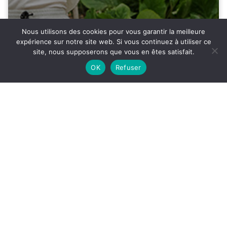
Nous utilisons des cookies pour vous garantir la meilleure
expérience sur notre site web. Si vous continuez à utiliser ce
ACCÈS
SON
site, nous supposerons que vous en êtes satisfait.
27°
OK
Refuser
LES JEUX OUBLIÉS –
REPRISE CRÉATION