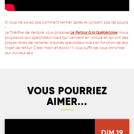
Si vous ne savez pas comment rentrer après le concert, pas de soucis
!
Le Théâtre de Verdure vous propose
Le Retour à la Québécoise
. Nous
proposons aux spectateur.rice.s qui viennent en voiture et qui ont des
places libres de ramener d’autres spectateur.rice.s en fonction de leur
trajet de retour. C’est malin et écolo ! Il vous suffit de vous annoncer
aux ouvreur.se.s.
VOUS POURRIEZ
AIMER...
DIM
19