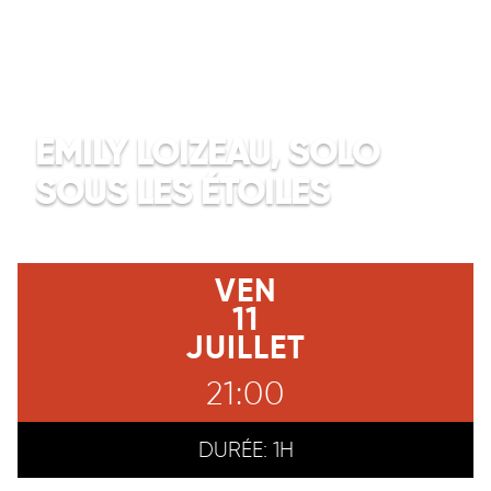
EMILY LOIZEAU, SOLO
SOUS LES ÉTOILES
VEN
11
JUILLET
21:00
DURÉE:
1H