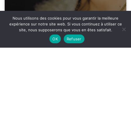
Nous utilisons des cookies pour vous garantir la meilleure
expérience sur notre site web. Si vous continuez à utiliser ce
ACCÈS
SON
site, nous supposerons que vous en êtes satisfait.
28°
OK
Refuser
FÊTE DU JARDIN SHAKESPEARE/