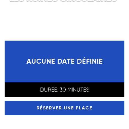
Jorges Luis Borges traduit par Paul
Verdevoye
Participation libre – Dès 10 ans
AUCUNE DATE DÉFINIE
DURÉE:
30 MINUTES
RÉSERVER UNE PLACE