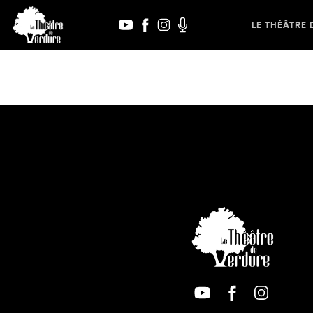
Aller
au
LE THÉÂTRE 
contenu